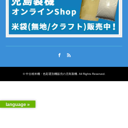
Facebook
RSS
©
中古精米機・色彩選別機販売の児島製機
. All Rights Reserved.
language »