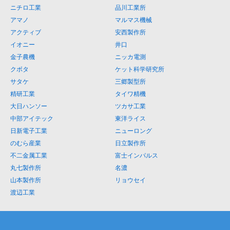
ニチロ工業
品川工業所
アマノ
マルマス機械
アクティブ
安西製作所
イオニー
井口
金子農機
ニッカ電測
クボタ
ケット科学研究所
サタケ
三郷製型所
精研工業
タイワ精機
大日ハンソー
ツカサ工業
中部アイテック
東洋ライス
日新電子工業
ニューロング
のむら産業
日立製作所
不二金属工業
富士インパルス
丸七製作所
名濃
山本製作所
リョウセイ
渡辺工業