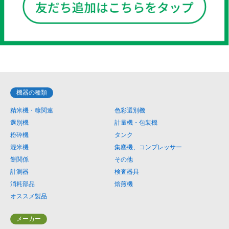
機器の種類
精米機・糠関連
色彩選別機
選別機
計量機・包装機
粉砕機
タンク
混米機
集塵機、コンプレッサー
餅関係
その他
計測器
検査器具
消耗部品
焙煎機
オススメ製品
メーカー