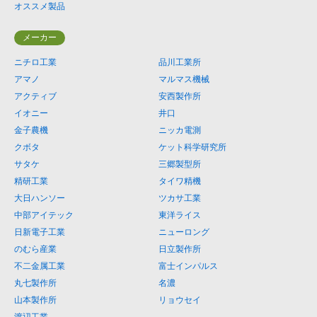
オススメ製品
メーカー
ニチロ工業
品川工業所
アマノ
マルマス機械
アクティブ
安西製作所
イオニー
井口
金子農機
ニッカ電測
クボタ
ケット科学研究所
サタケ
三郷製型所
精研工業
タイワ精機
大日ハンソー
ツカサ工業
中部アイテック
東洋ライス
日新電子工業
ニューロング
のむら産業
日立製作所
不二金属工業
富士インパルス
丸七製作所
名濃
山本製作所
リョウセイ