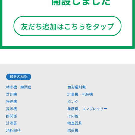
機器の種類
精米機・糠関連
色彩選別機
選別機
計量機・包装機
粉砕機
タンク
混米機
集塵機、コンプレッサー
餅関係
その他
計測器
検査器具
消耗部品
焙煎機