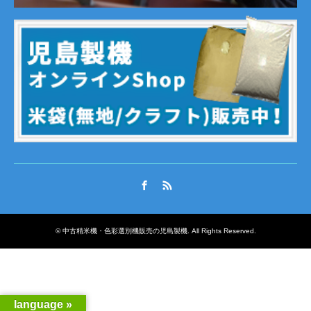
Facebook
RSS
©
中古精米機・色彩選別機販売の児島製機
. All Rights Reserved.
language »