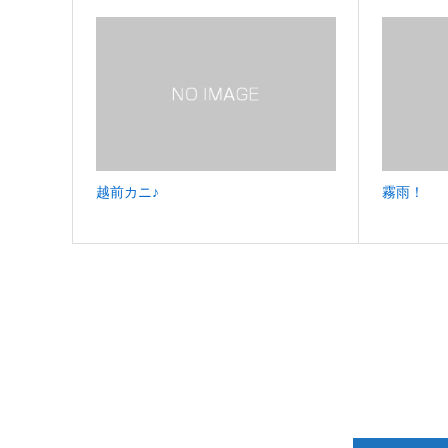
越前カニ♪
霧雨！