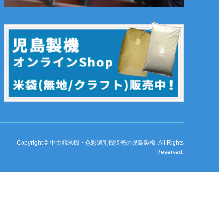
Copyright
©
中古精米機・色彩選別機販売の児島製機
. All Rights
Reserved.