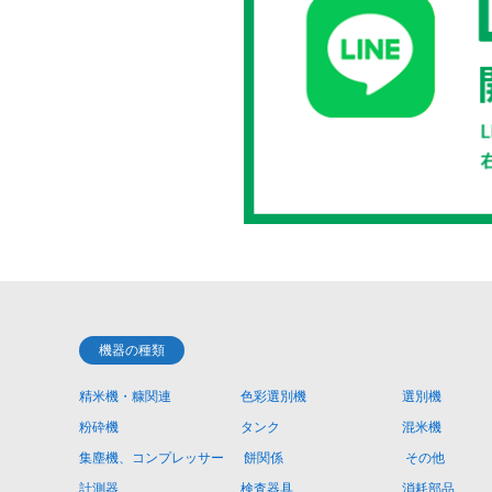
機器の種類
精米機・糠関連
色彩選別機
選別機
粉砕機
タンク
混米機
集塵機、コンプレッサー
餅関係
その他
計測器
検査器具
消耗部品