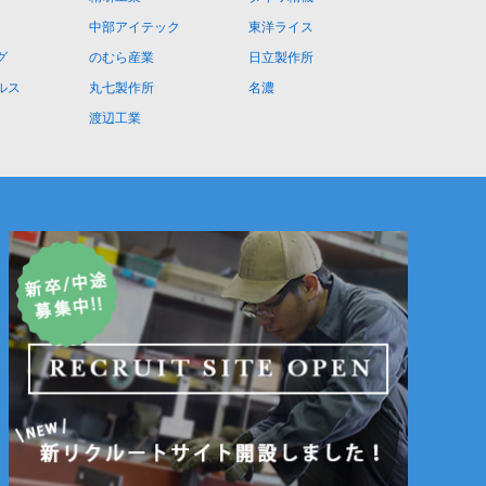
中部アイテック
東洋ライス
グ
のむら産業
日立製作所
ルス
丸七製作所
名濃
渡辺工業