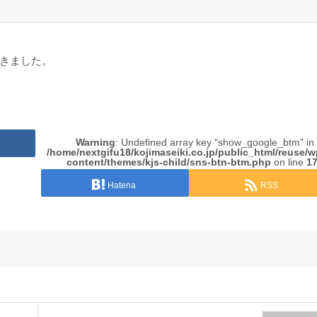
きました。
Warning
: Undefined array key "show_google_btm" in
/home/nextgifu18/kojimaseiki.co.jp/public_html/reuse/
content/themes/kjs-child/sns-btn-btm.php
on line
1
Hatena
RSS