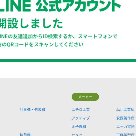
メーカー
計量機・包装機
ニチロ工業
品川工業所
アクティブ
安西製作所
金子農機
ニッカ電測
焙煎機
サタケ
三郷製型所