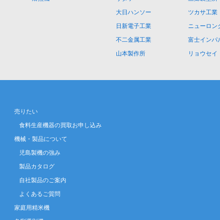
大日ハンソー
ツカサ工業
日新電子工業
ニューロン
不二金属工業
富士インパ
山本製作所
リョウセイ
売りたい
食料生産機器の買取お申し込み
機械・製品について
児島製機の強み
製品カタログ
自社製品のご案内
よくあるご質問
家庭用精米機