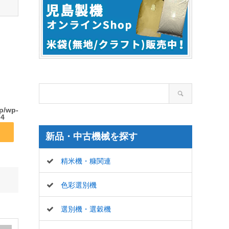
wp/wp-
74
新品・中古機械を探す
精米機・糠関連
色彩選別機
選別機・選穀機