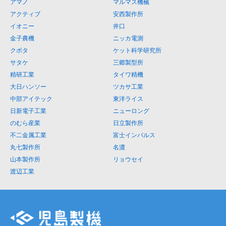
アマノ
マルマス機械
アクティブ
安西製作所
イオニー
井口
金子農機
ニッカ電測
クボタ
ケット科学研究所
サタケ
三郷製型所
精研工業
タイワ精機
大日ハンソー
ツカサ工業
中部アイテック
東洋ライス
日新電子工業
ニューロング
のむら産業
日立製作所
不二金属工業
富士インパルス
丸七製作所
名濃
山本製作所
リョウセイ
渡辺工業