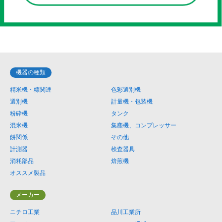
機器の種類
精米機・糠関連
色彩選別機
選別機
計量機・包装機
粉砕機
タンク
混米機
集塵機、コンプレッサー
餅関係
その他
計測器
検査器具
消耗部品
焙煎機
オススメ製品
メーカー
ニチロ工業
品川工業所