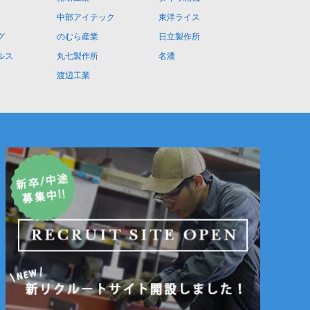
中部アイテック
東洋ライス
グ
のむら産業
日立製作所
ルス
丸七製作所
名濃
渡辺工業