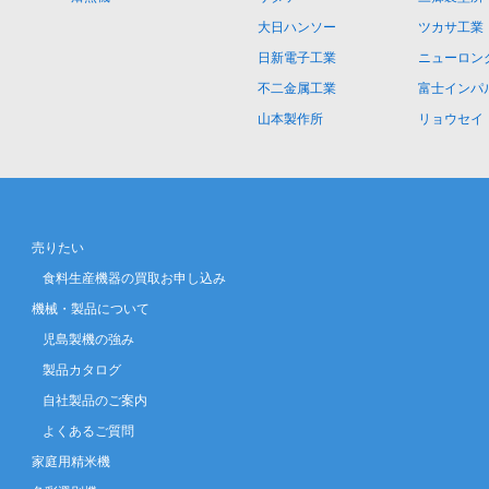
大日ハンソー
ツカサ工業
日新電子工業
ニューロン
不二金属工業
富士インパ
山本製作所
リョウセイ
売りたい
食料生産機器の買取お申し込み
機械・製品について
児島製機の強み
製品カタログ
自社製品のご案内
よくあるご質問
家庭用精米機