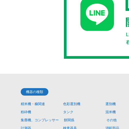
機器の種類
精米機・糠関連
色彩選別機
選別機
粉砕機
タンク
混米機
集塵機、コンプレッサー
餅関係
その他
計測器
検査器具
消耗部品