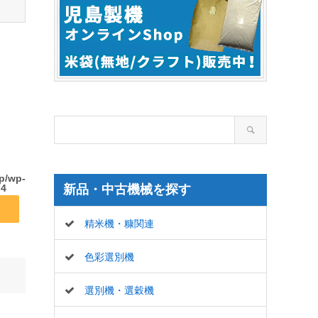
wp/wp-
74
新品・中古機械を探す
精米機・糠関連
色彩選別機
選別機・選穀機