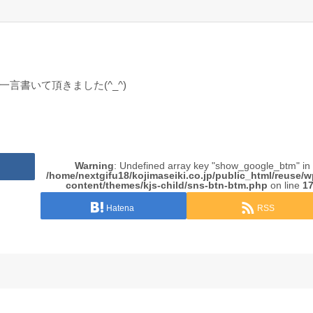
書いて頂きました(^_^)
Warning
: Undefined array key "show_google_btm" in
/home/nextgifu18/kojimaseiki.co.jp/public_html/reuse/
content/themes/kjs-child/sns-btn-btm.php
on line
1
Hatena
RSS