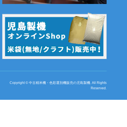
Copyright
©
中古精米機・色彩選別機販売の児島製機
. All Rights
Reserved.