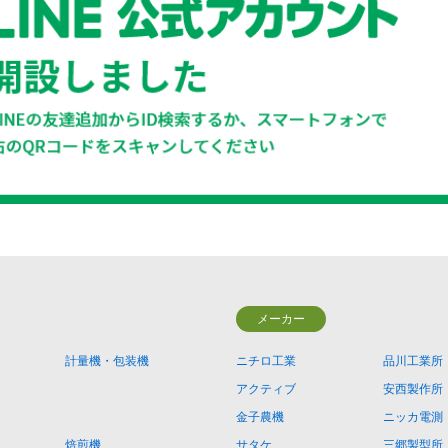
メーカー
計量機・包装機
ニチロ工業
品川工業所
アクティブ
安西製作所
金子農機
ニッカ電測
焙煎機
サタケ
三郷製型所