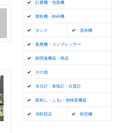
計量機・包装機
製粉機・粉砕機
タンク
混米機
集塵機・コンプレッサー
餅関連機器・商品
その他
水分計・食味計・白度計
穀刺し・ふるい 他検査機器
消耗部品
焙煎機