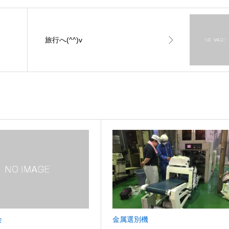
旅行へ(^^)v
会
金属選別機