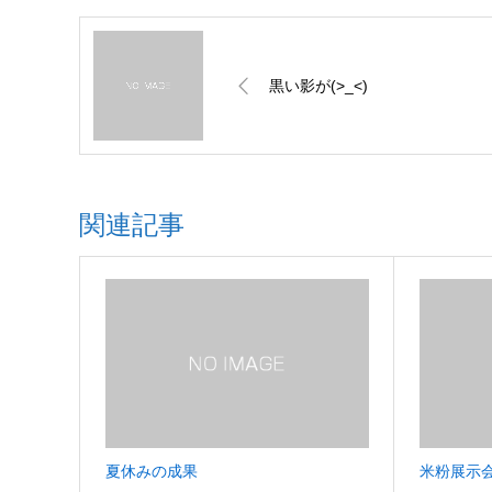
黒い影が(>_<)
関連記事
夏休みの成果
米粉展示