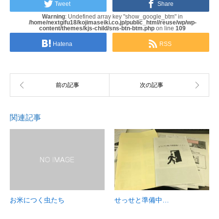
Tweet
Share
Warning
: Undefined array key "show_google_btm" in
/home/nextgifu18/kojimaseiki.co.jp/public_html/reuse/wp/wp-
content/themes/kjs-child/sns-btn-btm.php
on line
109
Hatena
RSS
関連記事
お米につく虫たち
せっせと準備中…