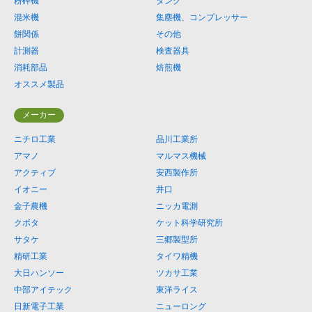
粉砕機
タンク
混米機
集塵機、コンプレッサー
餅関係
その他
計測器
検査器具
消耗部品
焙煎機
オススメ製品
メーカー
ニチロ工業
品川工業所
アマノ
マルマス機械
アクティブ
安西製作所
イオニー
井口
金子農機
ニッカ電測
クボタ
ケット科学研究所
サタケ
三郷製型所
精研工業
タイワ精機
大日ハンソー
ツカサ工業
中部アイテック
東洋ライス
日新電子工業
ニューロング