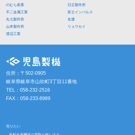
のむら産業
日立製作所
不二金属工業
富士インパルス
丸七製作所
名濃
山本製作所
リョウセイ
渡辺工業
住所：〒502-0905
岐阜県岐阜市山吹町3丁目11番地
TEL：058-232-2516
FAX：058-233-8989
売りたい
食料生産機器の買取お申し込み