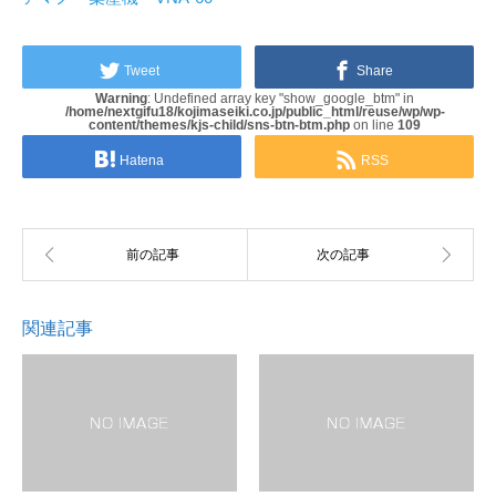
Tweet
Share
Warning
: Undefined array key "show_google_btm" in
/home/nextgifu18/kojimaseiki.co.jp/public_html/reuse/wp/wp-
content/themes/kjs-child/sns-btn-btm.php
on line
109
Hatena
RSS
関連記事