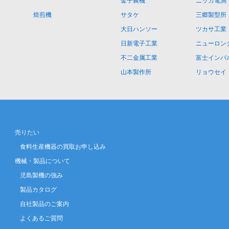
金子農機
ニッカ電測
焙煎機
サタケ
三郷製型所
大日ハンソー
ツカサ工業
日新電子工業
ニューロン
不二金属工業
富士インパ
山本製作所
リョウセイ
売りたい
食料生産機器の買取お申し込み
機械・製品について
児島製機の強み
製品カタログ
自社製品のご案内
よくあるご質問