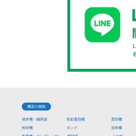
機器の種類
精米機・糠関連
色彩選別機
選別機
粉砕機
タンク
混米機