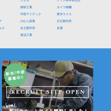
クボタ
ケット科学研究所
精研工業
タイワ精機
中部アイテック
東洋ライス
グ
のむら産業
日立製作所
ルス
丸七製作所
名濃
渡辺工業