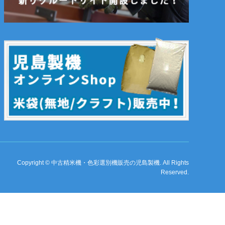
Copyright
©
中古精米機・色彩選別機販売の児島製機
. All Rights
Reserved.