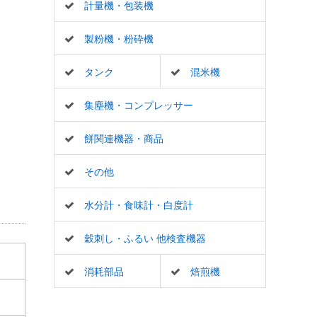
計量機・包装機
製粉機・粉砕機
タンク
混米機
集塵機・コンプレッサー
餅関連機器・商品
その他
水分計・食味計・白度計
穀刺し・ふるい 他検査機器
消耗部品
焙煎機