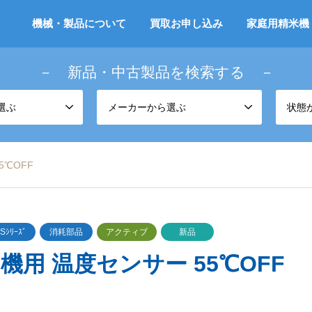
機械・製品について
買取お申し込み
家庭用精米機
－ 新品・中古製品を検索する －
選ぶ
メーカーから選ぶ
状態
5℃OFF
ｼﾘｰｽﾞ
消耗部品
アクティブ
新品
用 温度センサー 55℃OFF