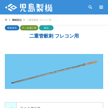
検索
機械製品
二重管穀刺 フレコン用
検査器具
不二金属工業
新品
二重管穀刺 フレコン用