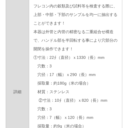
フレコン内の穀類及び試料等を検査する際に、
上部・中部・下部のサンプルを均一に抽出する
ことができます！
本器は外管と内管の精密なる二重組合せ構造
で、ハンドル部を半回転する事により穴部分の
開閉を操作できます！
①寸法：22∮（直径）ｘ1330（長）mm
穴数：3
穴径：17（幅）ｘ290（長）mm
採取量：約180g（米の場合）
詳細
材質：ステンレス
②寸法：10∮（直径）ｘ820（長）mm
穴数：3
穴径：7（幅）ｘ120（長）mm
採取量：約9g（米の場合）