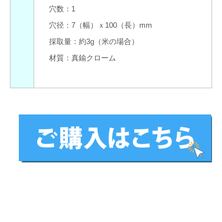
穴数：1
穴径：7（幅）ｘ100（長）mm
採取量：約3g（米の場合）
材質：真鍮クローム