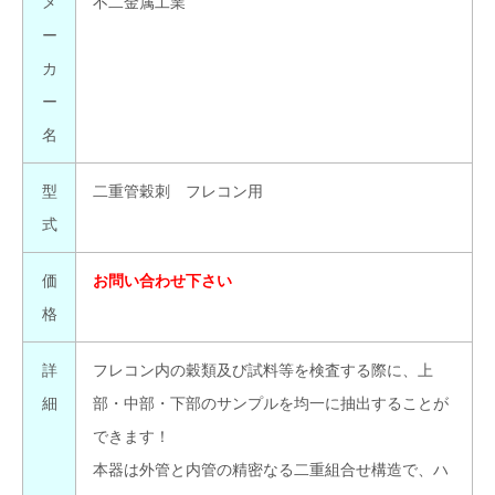
メ
不二金属工業
ー
カ
ー
名
型
二重管穀刺 フレコン用
式
価
お問い合わせ下さい
格
詳
フレコン内の穀類及び試料等を検査する際に、上
細
部・中部・下部のサンプルを均一に抽出することが
できます！
本器は外管と内管の精密なる二重組合せ構造で、ハ