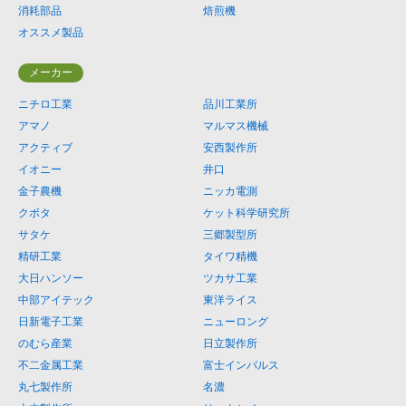
消耗部品
焙煎機
オススメ製品
メーカー
ニチロ工業
品川工業所
アマノ
マルマス機械
アクティブ
安西製作所
イオニー
井口
金子農機
ニッカ電測
クボタ
ケット科学研究所
サタケ
三郷製型所
精研工業
タイワ精機
大日ハンソー
ツカサ工業
中部アイテック
東洋ライス
日新電子工業
ニューロング
のむら産業
日立製作所
不二金属工業
富士インパルス
丸七製作所
名濃