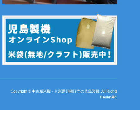
Copyright
©
中古精米機・色彩選別機販売の児島製機
. All Rights
Reserved.