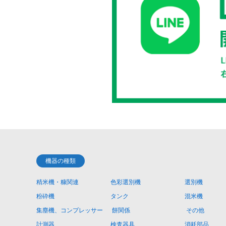
機器の種類
精米機・糠関連
色彩選別機
選別機
粉砕機
タンク
混米機
集塵機、コンプレッサー
餅関係
その他
計測器
検査器具
消耗部品