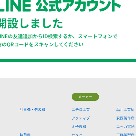
メーカー
計量機・包装機
ニチロ工業
品川工業所
アクティブ
安西製作所
金子農機
ニッカ電測
焙煎機
サタケ
三郷製型所