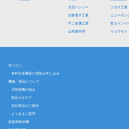
大日ハンソー
ツカサ工業
日新電子工業
ニューロン
不二金属工業
富士インパ
山本製作所
リョウセイ
売りたい
食料生産機器の買取お申し込み
機械・製品について
児島製機の強み
製品カタログ
自社製品のご案内
よくあるご質問
家庭用精米機