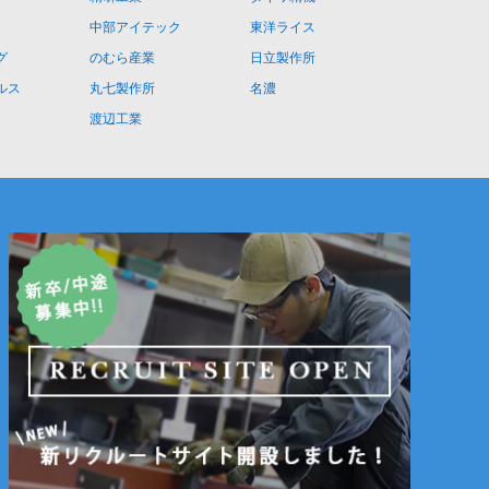
中部アイテック
東洋ライス
グ
のむら産業
日立製作所
ルス
丸七製作所
名濃
渡辺工業