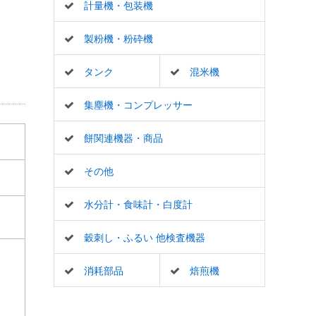
計量機・包装機
製粉機・粉砕機
タンク
混米機
集塵機・コンプレッサー
餅関連機器・商品
その他
水分計・食味計・白度計
穀刺し・ふるい 他検査機器
消耗部品
焙煎機