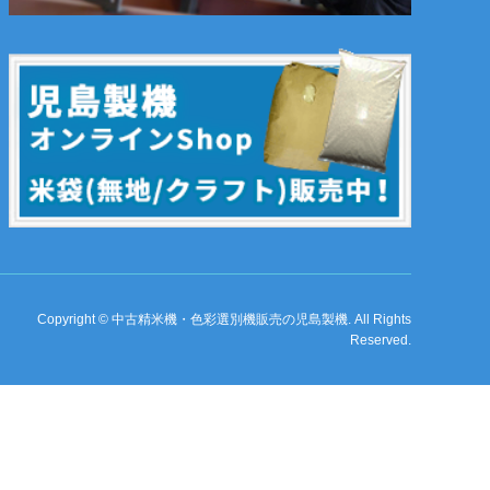
Copyright
©
中古精米機・色彩選別機販売の児島製機
. All Rights
Reserved.