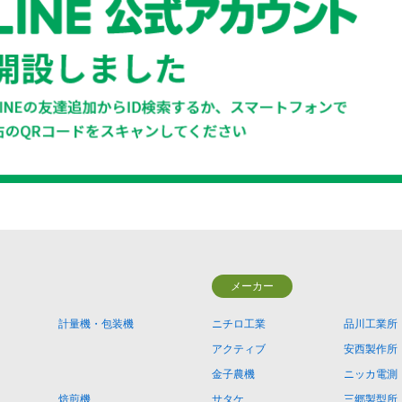
メーカー
計量機・包装機
ニチロ工業
品川工業所
アクティブ
安西製作所
金子農機
ニッカ電測
焙煎機
サタケ
三郷製型所