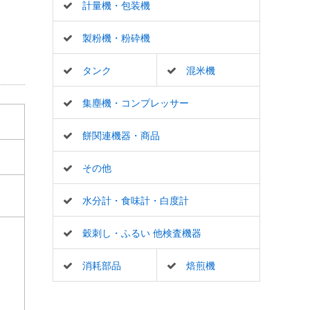
計量機・包装機
製粉機・粉砕機
タンク
混米機
集塵機・コンプレッサー
餅関連機器・商品
その他
水分計・食味計・白度計
穀刺し・ふるい 他検査機器
消耗部品
焙煎機