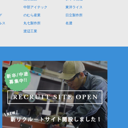
中部アイテック
東洋ライス
グ
のむら産業
日立製作所
ルス
丸七製作所
名濃
渡辺工業