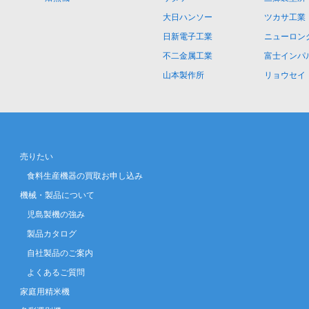
大日ハンソー
ツカサ工業
日新電子工業
ニューロン
不二金属工業
富士インパ
山本製作所
リョウセイ
売りたい
食料生産機器の買取お申し込み
機械・製品について
児島製機の強み
製品カタログ
自社製品のご案内
よくあるご質問
家庭用精米機