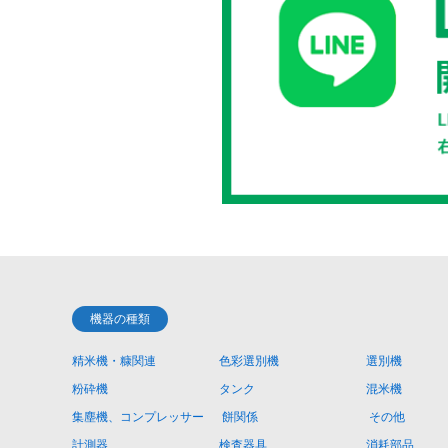
機器の種類
精米機・糠関連
色彩選別機
選別機
粉砕機
タンク
混米機
集塵機、コンプレッサー
餅関係
その他
計測器
検査器具
消耗部品