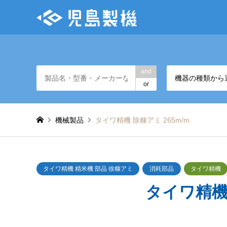
and
機器の種類から
or
機械製品
タイワ精機 除糠アミ 265m/m
タイワ精機 精米機 部品 徐糠アミ
消耗部品
タイワ精機
タイワ精機 