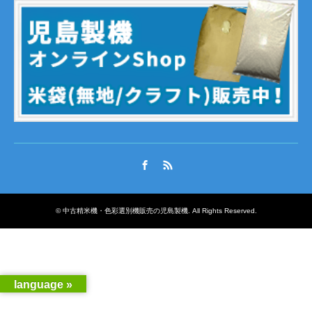
Facebook
RSS
©
中古精米機・色彩選別機販売の児島製機
. All Rights Reserved.
language »