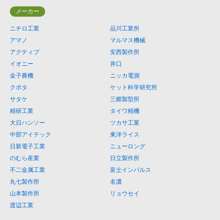
メーカー
ニチロ工業
品川工業所
アマノ
マルマス機械
アクティブ
安西製作所
イオニー
井口
金子農機
ニッカ電測
クボタ
ケット科学研究所
サタケ
三郷製型所
精研工業
タイワ精機
大日ハンソー
ツカサ工業
中部アイテック
東洋ライス
日新電子工業
ニューロング
のむら産業
日立製作所
不二金属工業
富士インパルス
丸七製作所
名濃
山本製作所
リョウセイ
渡辺工業