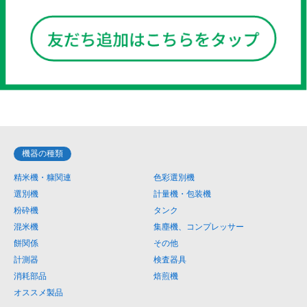
機器の種類
精米機・糠関連
色彩選別機
選別機
計量機・包装機
粉砕機
タンク
混米機
集塵機、コンプレッサー
餅関係
その他
計測器
検査器具
消耗部品
焙煎機
オススメ製品