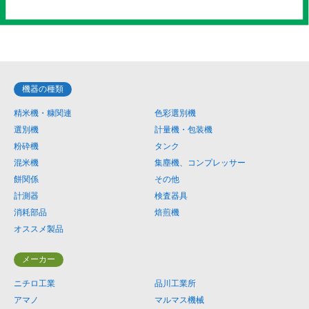
機器の種類
精米機・糠関連
色彩選別機
選別機
計量機・包装機
粉砕機
タンク
混米機
集塵機、コンプレッサー
餅関係
その他
計測器
検査器具
消耗部品
焙煎機
オススメ製品
メーカー
ニチロ工業
品川工業所
アマノ
マルマス機械