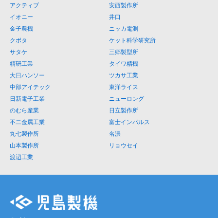
アクティブ
安西製作所
イオニー
井口
金子農機
ニッカ電測
クボタ
ケット科学研究所
サタケ
三郷製型所
精研工業
タイワ精機
大日ハンソー
ツカサ工業
中部アイテック
東洋ライス
日新電子工業
ニューロング
のむら産業
日立製作所
不二金属工業
富士インパルス
丸七製作所
名濃
山本製作所
リョウセイ
渡辺工業