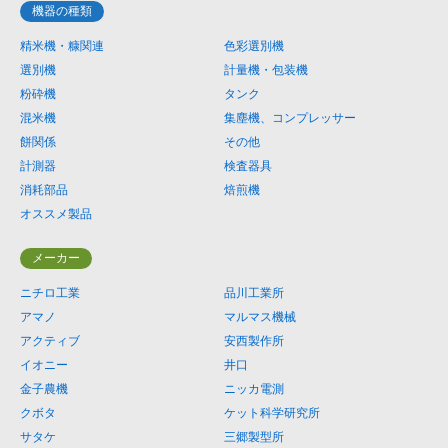
機器の種類
精米機・糠関連
色彩選別機
選別機
計量機・包装機
粉砕機
タンク
混米機
集塵機、コンプレッサー
餅関係
その他
計測器
検査器具
消耗部品
焙煎機
オススメ製品
メーカー
ニチロ工業
品川工業所
アマノ
マルマス機械
アクティブ
安西製作所
イオニー
井口
金子農機
ニッカ電測
クボタ
ケット科学研究所
サタケ
三郷製型所