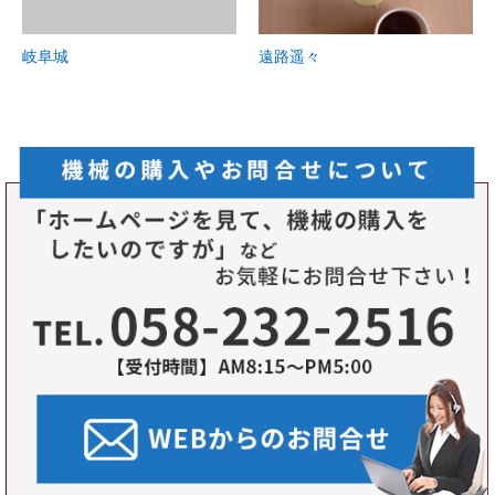
岐阜城
遠路遥々