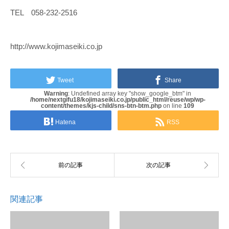
TEL 058-232-2516
http://www.kojimaseiki.co.jp
Tweet
Share
Warning
: Undefined array key "show_google_btm" in
/home/nextgifu18/kojimaseiki.co.jp/public_html/reuse/wp/wp-
content/themes/kjs-child/sns-btn-btm.php
on line
109
Hatena
RSS
関連記事