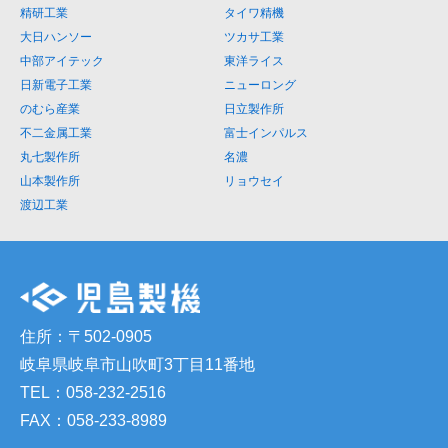
精研工業
タイワ精機
大日ハンソー
ツカサ工業
中部アイテック
東洋ライス
日新電子工業
ニューロング
のむら産業
日立製作所
不二金属工業
富士インパルス
丸七製作所
名濃
山本製作所
リョウセイ
渡辺工業
住所：〒502-0905
岐阜県岐阜市山吹町3丁目11番地
TEL：058-232-2516
FAX：058-233-8989