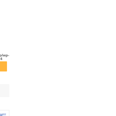
wp/wp-
74