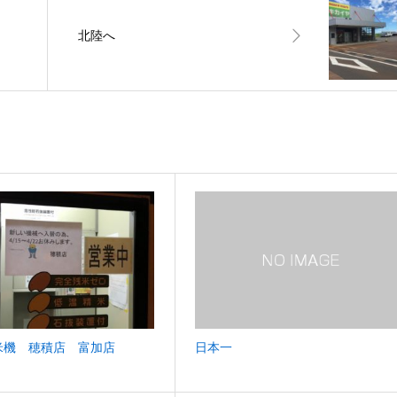
北陸へ
米機 穂積店 富加店
日本一