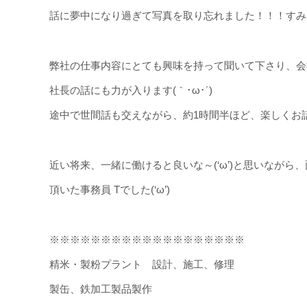
話に夢中になり過ぎて写真を取り忘れました！！！すみません
弊社の仕事内容にとても興味を持って聞いて下さり、会
社長の話にも力が入ります(｀･ω･´)
途中で世間話も交えながら、約1時間半ほど、楽しくお
近い将来、一緒に働けると良いな～(‘ω’)と思いながら
頂いた事務員 Tでした(‘ω’)
※※※※※※※※※※※※※※※※※※※
精米・製粉プラント 設計、施工、修理
製缶、鉄加工製品製作