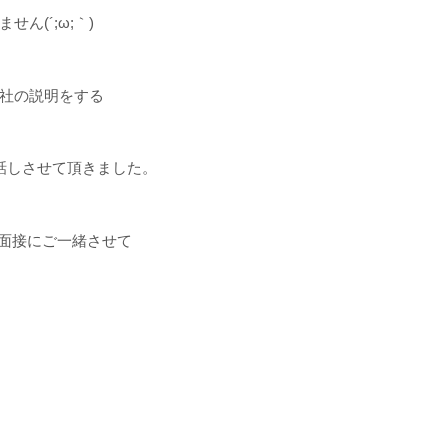
(´;ω;｀)
社の説明をする
話しさせて頂きました。
、面接にご一緒させて