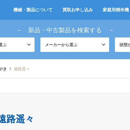
機械・製品について
買取お申し込み
家庭用精米機
－ 新品・中古製品を検索する －
選ぶ
メーカーから選ぶ
状態
やき
遠路遥々
遠路遥々