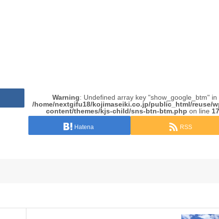
Warning
: Undefined array key "show_google_btm" in
/home/nextgifu18/kojimaseiki.co.jp/public_html/reuse/
content/themes/kjs-child/sns-btn-btm.php
on line
1
Hatena
RSS