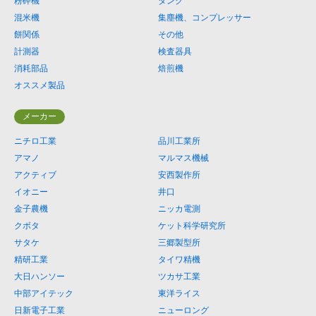
粉砕機
タンク
混米機
集塵機、コンプレッサー
餅関係
その他
計測器
検査器具
消耗部品
焙煎機
オススメ製品
メーカー
ニチロ工業
品川工業所
アマノ
マルマス機械
アクティブ
安西製作所
イオニー
井口
金子農機
ニッカ電測
クボタ
ケット科学研究所
サタケ
三郷製型所
精研工業
タイワ精機
大日ハンソー
ツカサ工業
中部アイテック
東洋ライス
日新電子工業
ニューロング