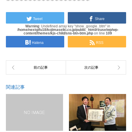
Tweet
Share
Warning
: Undefined array key "show_google_btm" in
/home/nextgifu18/kojimaseiki.co.jp/public_html/reuse/wp/wp-
content/themes/kjs-child/sns-btn-btm.php
on line
109
Hatena
RSS
関連記事