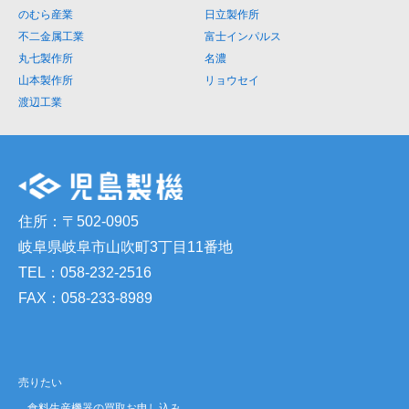
のむら産業
日立製作所
不二金属工業
富士インパルス
丸七製作所
名濃
山本製作所
リョウセイ
渡辺工業
住所：〒502-0905
岐阜県岐阜市山吹町3丁目11番地
TEL：058-232-2516
FAX：058-233-8989
売りたい
食料生産機器の買取お申し込み